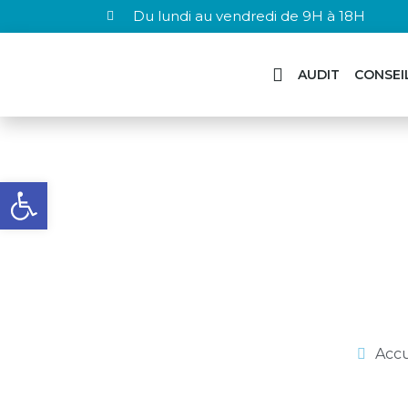
Du lundi au vendredi de 9H à 18H
AUDIT
CONSEI
Ouvrir la barre d’outils
RECYCLAGE HA
Accu