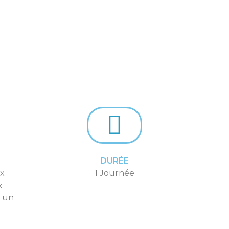
DURÉE
ux
1 Journée
x
s un