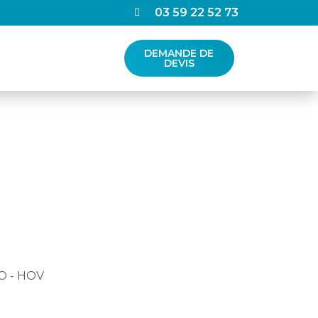
03 59 22 52 73
DEMANDE DE
DEVIS
E BO HO - HOV
O - HOV