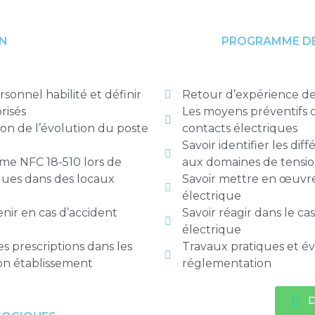
ON
PROGRAMME DE
sonnel habilité et définir
Retour d’expérience de
risés
Les moyens préventifs d
tion de l’évolution du poste
contacts électriques
Savoir identifier les di
rme NFC 18-510 lors de
aux domaines de tensi
ques dans des locaux
Savoir mettre en œuvre 
électrique
nir en cas d’accident
Savoir réagir dans le cas
électrique
s prescriptions dans les
Travaux pratiques et é
son établissement
réglementation
D