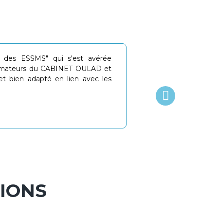
ne des ESSMS" qui s'est avérée
Cabinet très co
ormateurs du CABINET OULAD et
le tout, avec 
et bien adapté en lien avec les
n’hésitez pas 
Charlie P.
TIONS