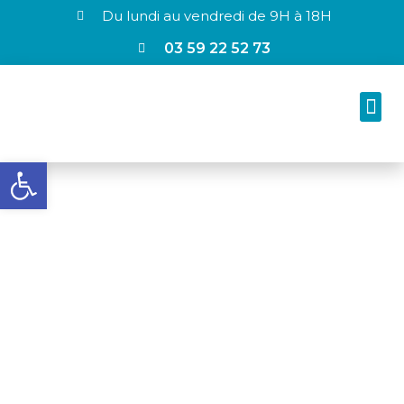
Du lundi au vendredi de 9H à 18H
03 59 22 52 73
Ouvrir la barre d’outils
METHODE RISK
ANALYSIS BIO-
CONTAMINATION