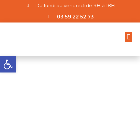
Du lundi au vendredi de 9H à 18H
03 59 22 52 73
Ouvrir la barre d’outils
CYBERSÉCURITÉ